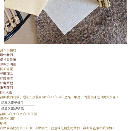
訂單與協助
聯絡我們
退換貨政策
條款與明細
關於好魔
好魔理念
好魔團隊
好魔歷程
重要陳列
ESG承諾
訂閱我們的電子通訊，接收有關VÖODÖOMÖI產品、服務、活動及課程的更多資訊。
訂閱 VÖODÖOMÖI 電子報
環境永續性
堅持
我們承諾使用 ECOCERT 有機素材，並拒絕任何動物實驗、與對羥基苯甲酸添加。