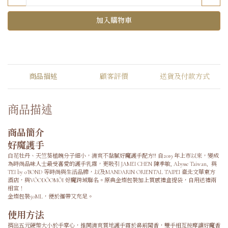
加入購物車
商品描述
顧客評價
送貨及付款方式
商品描述
商品簡介
好魔護手
白花牡丹、天竺葵植魄分子細小，清爽不黏膩好魔護手配方!! 自2019 年上市以來，變成
為時尚品味人士最受喜愛的護手乳霜，更吸引 JAMEI CHEN 陳季敏, Abysse Taiwan, 與
TEI by o'BOND 等時尚與生活品牌，以及MANDARIN ORIENTAL TAIPEI 臺北文華東方
酒店，與VÖODÖOMÖI 好魔跨域聯名。原典金燦包裝加上質感禮盒提袋，自用送禮兩
相宜！
金燦包裝50ML，便於攜帶又充足。
使用方法
擠出五元硬幣大小於手掌心，推開清爽質地護手霜於鼻前聞香，雙手相互按摩讓好魔香