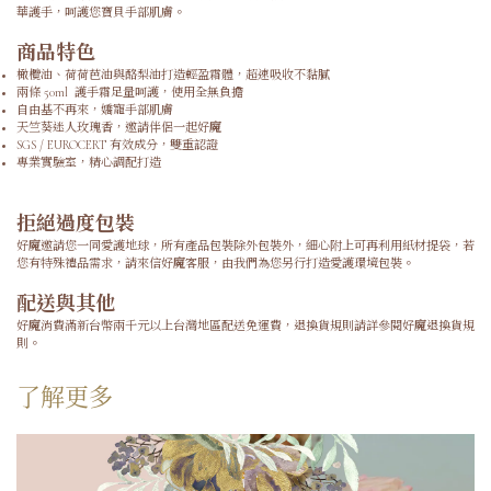
華護手，呵護您寶貝手部肌膚。
商品特色
橄欖油、荷荷芭油與酪梨油打造輕盈霜體，超速吸收不黏膩
兩條 50ml 護手霜足量呵護，使用全無負擔
自由基不再來，嬌寵手部肌膚
天竺葵迷人玫瑰香，邀請伴侶一起好魔
SGS / EUROCERT 有效成分，雙重認證
專業實驗室，精心調配打造
拒絕過度包裝
好魔邀請您一同愛護地球，所有產品包裝除外包裝外，細心附上可再利用紙材提袋，若
您有特殊禮品需求，請來信
好魔客服
，由我們為您另行打造愛護環境包裝。
配送與其他
好魔消費滿新台幣兩千元以上台灣地區配送免運費，退換貨規則請詳參閱好魔
退換貨規
則
。
了解更多