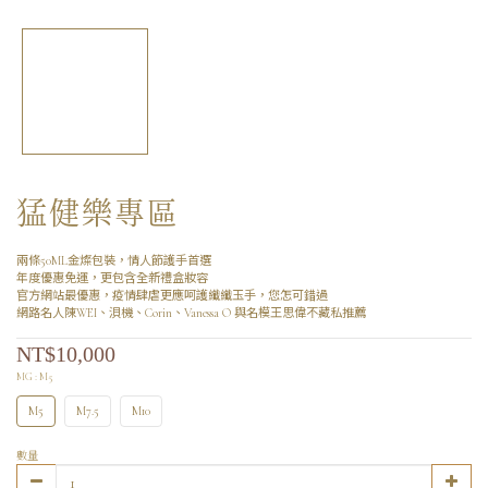
猛健樂專區
兩條50ML金燦包裝，情人節護手首選
年度優惠免運，更包含全新禮盒妝容
官方網站最優惠，疫情肆虐更應呵護纖纖玉手，您怎可錯過
網路名人陳WEI、浿機、Corin、Vanessa O 與名模王思偉不藏私推薦
NT$10,000
MG
: M5
M5
M7.5
M10
數量